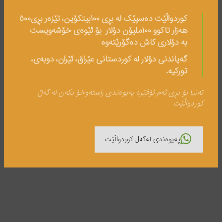
کوردواڵێت دەسپێک لە بڕی ١٠٠بیتکۆین، تێزەر بڕی٥٠٠
هەزار تاکوو ١٠٠ملیۆن دۆلار بۆ ئێوەی خۆشەویست
بە دۆلاری کاش دەگۆرێتەوە
گەیاندنی دۆلار لە کوردستانی عێراق، ئێران، دوبەی،
تورکیە.
تەنیا بۆ بڕی ئەم ئۆفێرە پەیوەندی راستەوخۆ بکەن لە گەڵ
کوردواڵێت
پەیوەندی لەگەل کوردواڵێت