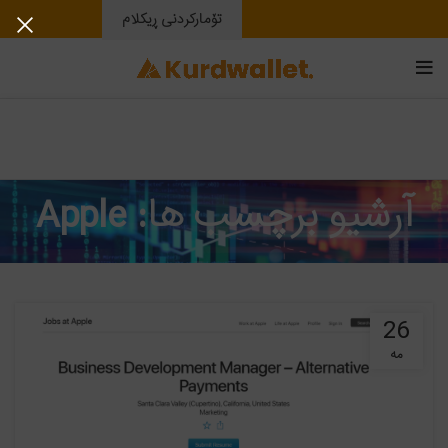
تۆمارکردنی ڕیکلام
آرشیو برچسب ها: Apple
26
مه