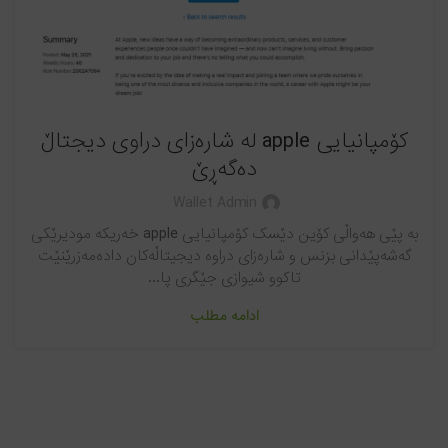
کۆمپانیایی apple لە شارەزای دراوی دیجتاڵ
دەگەڕێ
Wallet Admin
بە پێی هەواڵی کۆین دێسک کۆمپانیایی apple خەریکە مودیرێکی
گەشەپێدانی بزنس و شارەزای دراوە دیجیتاڵەکان دادەمەزرێنێت
تاکوو شیوازی جێگری پا...
ادامه مطلب