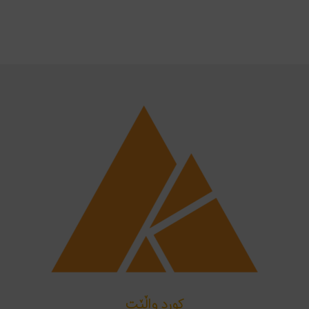
کورد واڵێت