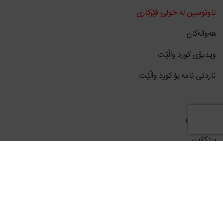
ناونوسین لە خولی فێرکاری
هەوالەکان
ویدیۆی کورد واڵێت
ناردنی نامە بۆ کورد واڵێت
دراوەکان
بیتکۆین
ئێتەریەم
کاردانۆ
تێتێر