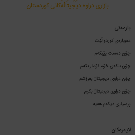
بازاری دراوە دیجیتاڵەکانی کوردستان
یارمەتی
دەربارەی کوردواڵێت
چۆن دەست پێبکەم
چۆن بنکەی خۆم تۆمار بکەم
چۆن دراوی دیجیتاڵ بفرۆشم
چۆن دراوی دیجیتاڵ بکڕم
پرسیاری دیکەم هەیە
لاپەرەکان