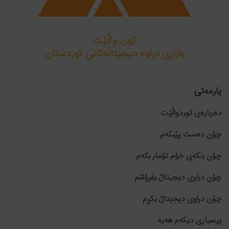
کورد واڵێت
بازاری دراوە دیجیتاڵەکانی کوردستان
یارمەتی
دەربارەی کوردواڵێت
چۆن دەست پێبکەم
چۆن بنکەی خۆم تۆمار بکەم
چۆن دراوی دیجیتاڵ بفرۆشم
چۆن دراوی دیجیتاڵ بکڕم
پرسیاری دیکەم هەیە