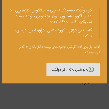
کوردواڵێت دەسپێک لە بڕی ١٠٠بیتکۆین، تێزەر بڕی٥٠٠
هەزار تاکوو ١٠٠ملیۆن دۆلار بۆ ئێوەی خۆشەویست
بە دۆلاری کاش دەگۆرێتەوە
گەیاندنی دۆلار لە کوردستانی عێراق، ئێران، دوبەی،
تورکیە.
تەنیا بۆ بڕی ئەم ئۆفێرە پەیوەندی راستەوخۆ بکەن لە گەڵ
کوردواڵێت
باشرین واڵێتەکان بۆ مۆنێرو
واڵێتی سەخت ئامێر
پەیوەندی لەگەل کوردواڵێت
Home
مۆنێڕۆ