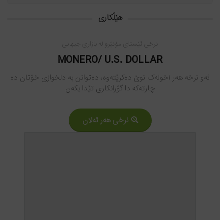
ھێڵکاری
نرخی ئێستای مۆنێرو لە بازاری جیهانی
MONERO/ U.S. DOLLAR
ئەو نرخە هەر ١خولەک نوێ دەکرێتەوە، دەتوانن بە دلخوازی خۆتان دە
چارتەکە دا گۆرانکاری تێدا بکەن
نرخی هەر ئەلان