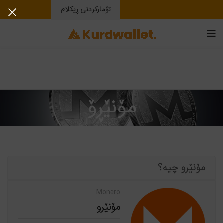
تۆمارکردنی ڕیکلام
مۆنێڕۆ
مۆنێرو چیە؟
Monero
مۆنێرو