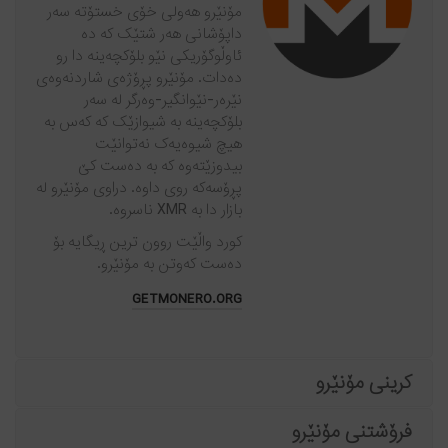
مۆنێرو هەولی خۆی خستۆتە سەر
داپۆشانی هەر شتێک کە دە
ئاوڵوگۆریکی نێو بلۆکچەینە دا رو
دەدات. مۆنێرو پڕۆژەی شاردنەوەی
نێرەر-نێوانگیر-وەرگر لە سەر
بلۆکچەینە بە شیوازێک کە کەس بە
هیچ شیوەیەک نەتوانێت
بیدوزێتەوە کە بە دەست کێ
پڕۆسەکە روی داوە. دراوی مۆنێرو لە
بازار دا بە XMR ناسروە.
کورد واڵێت روون ترین ڕیگایە بۆ
دەست کەوتن بە مۆنێرو.
GETMONERO.ORG
کرینی مۆنێرو
فرۆشتنی مۆنێرو