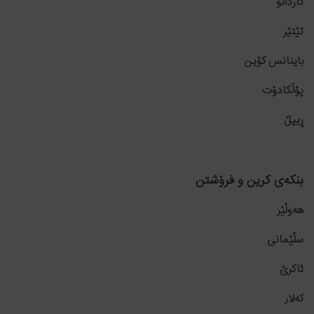
کاردانۆ
تێتێر
باینانس کۆین
پۆڵکادۆت
ڕیپڵ
بنکەی کرین و فرۆشتن
هەوڵێر
سڵێمانی
ئاکرێ
کەلار