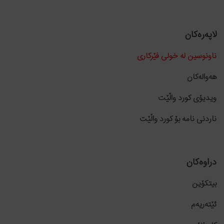
لاپەرەکان
ناونوسین لە خولی فێرکاری
هەوالەکان
ویدیۆی کورد واڵێت
ناردنی نامە بۆ کورد واڵێت
دراوەکان
بیتکۆین
ئێتەریەم