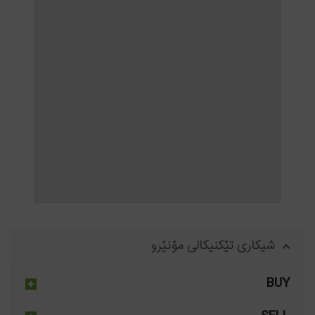
شیکاری تێکنیکالی مۆنێرو
BUY