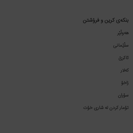
بنکەی کرین و فرۆشتن
هەوڵێر
سڵێمانی
ئاکرێ
کەلار
زاخۆ
سۆران
تۆمار کردن لە شاری خۆت