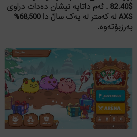
$82.40 . ئەم داتایە نیشان دەدات دراوی
AXS لە کەمتر لە یەک ساڵ دا 68,500%
بەرزبۆتەوە.