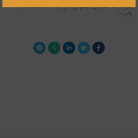
قەبارە لە ریزی 35 دراوە دیجیتاڵەکانە و نرخی ئەم دراوە بە 73$ ماملە
دەکرێت و لە سەرەتای دەرکەوتنی تاکوو ئێستا 73233.82% بەرز
بۆتەووە!