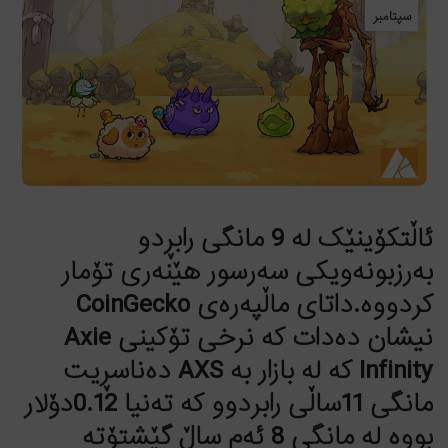
سپتامبر
ئاڵتکۆینێک لە 9 مانگی رابڕدو
بەرزبونەویکی سەرسور هێنەری تۆمار
کردووە.داتای ماڵپەرەی CoinGecko
نیشان دەدات کە نرخی تۆکینی Axie
Infinity کە لە بازار بە AXS دەناسڕیت
مانگی 11ساڵی رابردوو کە تەنیا 0.12دۆلار
بووە لە مانگی 8 ئەم ساڵ گێشتۆتە