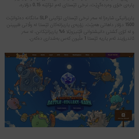
پارەی خۆی وەردەگڕێت. نرخی ئێستای ئەم تۆکێنە 0.15 دۆلارە.
یاریزانیکی شارەزا لە سەر نرخی ئێستای تۆکینی SLP مانگانە دەتوانێت
1500 دۆلار داهاتی هەبێت. زۆربەی یاریزانەکان ئێستا لە وڵاتی فلیپینن
و لە کۆی گشتی دانیشتوانی ڤێنیزوێلا 6% یاریزانێکانن. لە سەر
ئاندرۆیند ئەم یاریە ئێستا 1 مڵیون کەس بەشداری دەکەن.