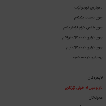
دەربارەی کوردواڵێت
چۆن دەست پێبکەم
چۆن بنکەی خۆم تۆمار بکەم
چۆن دراوی دیجیتاڵ بفرۆشم
چۆن دراوی دیجیتاڵ بکڕم
پرسیاری دیکەم هەیە
لاپەرەکان
ناونوسین لە خولی فێرکاری
هەوالەکان