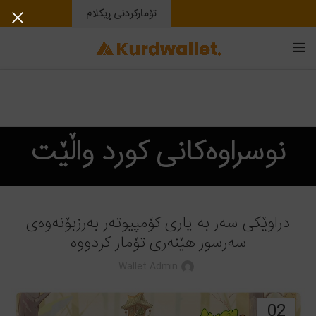
تۆمارکردنی ڕیکلام
نوسراوەکانی کورد واڵێت
دراوێکی سەر بە یاری کۆمپیوتەر بەرزبۆنەوەی
سەرسور هێنەری تۆمار کردووە
Wallet Admin
02