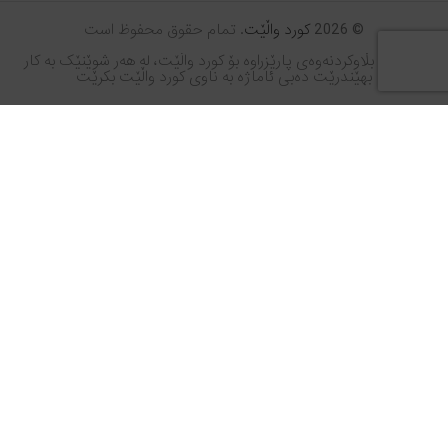
© 2026
کورد واڵێت
. تمام حقوق محفوظ است
© مافی بڵاوکردنەوەی پارێزراوە بۆ کورد واڵێت، لە هەر شوێنێک بە کار
بهێندرێت دەبی ئاماژە بە ناوی کورد واڵێت بکرێت