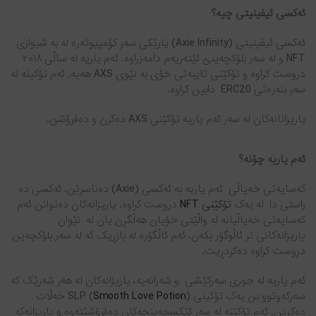
ئەکسی ئیفینیتی چیە؟
ئەکسی ئیفینیتی (Axie Infinity) یارێکی سەر کۆمپیوتەرە لە بە شیوازی
NFT و لە سەر بلۆکچەینئ ئێتەریەم دامەزراوە. ئەم یاریە لە ساڵی ٢٠١٨
دروست کراوە و تۆکێنی تایبەتی خۆی بە نێوی AXS هەیە. ئەم تۆکینە لە
سەر بنەرەتی ERC20 دابین کراوە.
یاریزانانەکان لە سەر ئەم یاریە تۆکێنی AXS دەکرن و دەفرۆشن.
ئەم یاریە چۆنە؟
کەسایەتی خەیاڵی ئەم یاریە بە ئەکسی (Axie) دەناسرێن. ئەکسی دە
راستی دا لە یەک
تۆکێنی NFT
دروست کراوە. یاریزانەکان دەتوانن ئەم
کەسایەتی خەیاڵیانە لە واڵێتی خۆیان هەڵگڕن یان لە نێوان
یاریزانەکانی تر ئاڵوگۆر بکەن. ئەم ئاڵگۆرە لە بازڕیک کە لە سەر بلۆکچەین
دروست کراوە دەکردڕیت.
ئەم یاریە لە جوری سەرکێشی و شەرانەیە، یاریزانەکان لە هەر شەرێک کە
سەرکەوتوو بن یەک تۆکینی SLP (
Smooth Love Potion
) خەڵات
دەکڕین. ئەم تۆكێنە لە سەر ئێکسچەینجەکان دەفرۆشێتەوە و یاریزانەکە