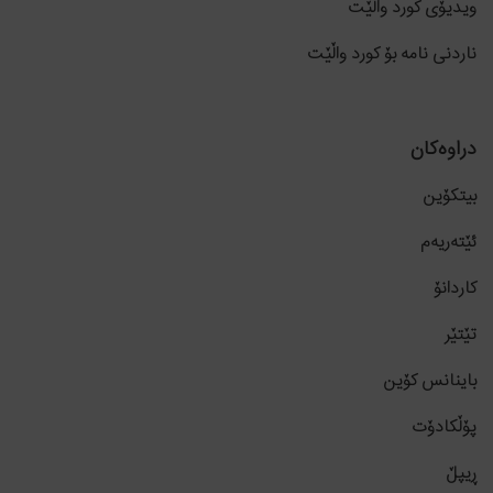
ویدیۆی کورد واڵێت
ناردنی نامە بۆ کورد واڵێت
دراوەکان
بیتکۆین
ئێتەریەم
کاردانۆ
تێتێر
باینانس کۆین
پۆڵکادۆت
ڕیپڵ