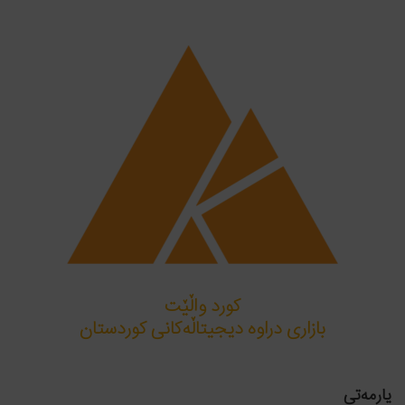
کورد واڵێت
بازاری دراوە دیجیتاڵەکانی کوردستان
یارمەتی